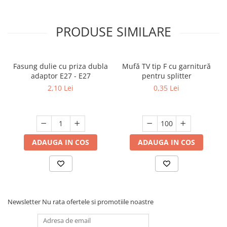
Greutate-0.010 Kg
Lungime-3 cm
Latime-2.5 cm
PRODUSE SIMILARE
Inaltime-1.5 cm
Fasung dulie cu priza dubla
Mufă TV tip F cu garnitură
adaptor E27 - E27
pentru splitter
2,10 Lei
0,35 Lei
ADAUGA IN COS
ADAUGA IN COS
Newsletter
Nu rata ofertele si promotiile noastre