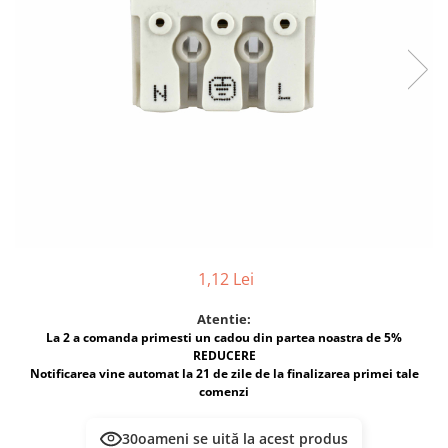
Multimetru Digital
Lampi emergente
Prelungitoare/Derulatoare
Lustre
Prize
Spoturi led pe sina
Starter/Droser
Triplu Stecher
Întrerupătoare/Comutatoare
Ştechere/Stecher adaptor
Ţeavă PVC
1,12 Lei
Atentie:
La 2 a comanda primesti un cadou din partea noastra de 5%
REDUCERE
Notificarea vine automat la 21 de zile de la finalizarea primei tale
comenzi
30
oameni se uită la acest produs