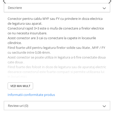
Descriere
Conector pentru cablu MYF sau FY cu prindere in doza electrica
de legatura sau aparat.
Conectorul rapid 3+3 este o mufa de conectare a firelor electrice
ce nu necesita insurubare.
Acest conector are 3 cai cu conectare la capete in locasurile
cilindrice.
Fiind foarte ultil pentru legatura firelor solide sau litate , MYF / FY
cu sectiunile intre 0,08-4mm.
Acest conector se poate utiliza in legatura a 6 fire conectate doua
cate doua .
Fiind foarte des folosit in doze de legatura sau de aparataj electric
deoarece conectorul este foarte compact si permite utilizarea lui
in locuri mici.
Bloc de borne cu 3 cai
VEZI MAI MULT
Tensiune nominală-600V
Informatii conformitate produs
Curent nominal-32A
Material : ABS Ignifug
Material contacte -Alama argintata
Review-uri
(0)