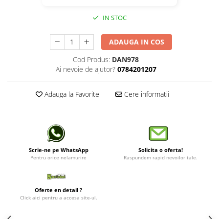
IN STOC
ADAUGA IN COS
Cod Produs:
DAN978
Ai nevoie de ajutor?
0784201207
Adauga la Favorite
Cere informatii
Scrie-ne pe WhatsApp
Solicita o oferta!
Pentru orice nelamurire
Raspundem rapid nevoilor tale.
Oferte en detail ?
Click aici pentru a accesa site-ul.