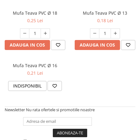
Multimetru Digital
Lampi emergente
Mufa Teava PVC Ø 18
Prelungitoare/Derulatoare
Mufa Teava PVC Ø 13
Lustre
0,25 Lei
0,18 Lei
Prize
Spoturi led pe sina
Starter/Droser
Triplu Stecher
ADAUGA IN COS
ADAUGA IN COS
Întrerupătoare/Comutatoare
Ştechere/Stecher adaptor
Mufa Teava PVC Ø 16
Ţeavă PVC
0,21 Lei
INDISPONIBIL
Newsletter
Nu rata ofertele si promotiile noastre