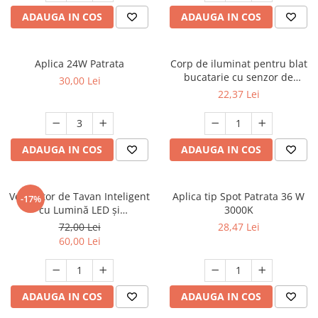
Multimetru Digital
Lampi emergente
ADAUGA IN COS
ADAUGA IN COS
Prelungitoare/Derulatoare
Lustre
Prize
Spoturi led pe sina
Aplica 24W Patrata
Corp de iluminat pentru blat
Starter/Droser
bucatarie cu senzor de
30,00 Lei
miscare 20cm
22,37 Lei
Triplu Stecher
Întrerupătoare/Comutatoare
Ştechere/Stecher adaptor
ADAUGA IN COS
ADAUGA IN COS
Ţeavă PVC
Ventilator de Tavan Inteligent
Aplica tip Spot Patrata 36 W
-17%
cu Lumină LED și
3000K
Telecomandă
72,00 Lei
28,47 Lei
60,00 Lei
ADAUGA IN COS
ADAUGA IN COS