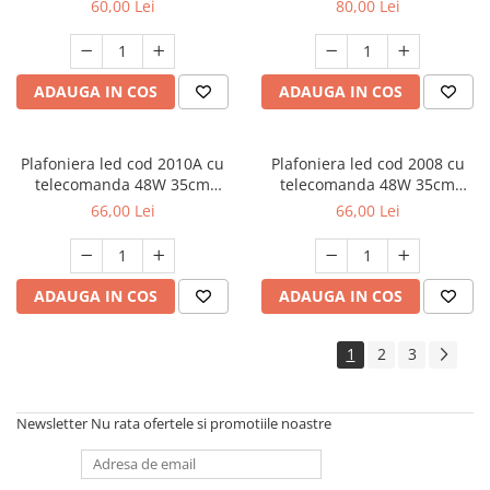
60,00 Lei
80,00 Lei
ADAUGA IN COS
ADAUGA IN COS
Plafoniera led cod 2010A cu
Plafoniera led cod 2008 cu
telecomanda 48W 35cm
telecomanda 48W 35cm
dimabila 3 temperaturi de
dimabila 3 temperaturi de
66,00 Lei
66,00 Lei
culoare ajustabile
culoare ajustabile
3000K/4500K/6500K
3000K/4500K/6500K
ADAUGA IN COS
ADAUGA IN COS
1
2
3
Newsletter
Nu rata ofertele si promotiile noastre