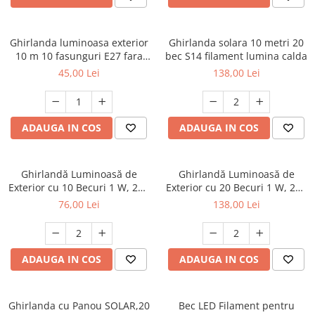
Multimetru Digital
Lampi emergente
Prelungitoare/Derulatoare
Lustre
Ghirlanda luminoasa exterior
Ghirlanda solara 10 metri 20
Prize
10 m 10 fasunguri E27 fara
bec S14 filament lumina calda
Spoturi led pe sina
becuri,interconectabila,impermeabila
Starter/Droser
45,00 Lei
138,00 Lei
Triplu Stecher
Întrerupătoare/Comutatoare
ADAUGA IN COS
ADAUGA IN COS
Ştechere/Stecher adaptor
Ţeavă PVC
Ghirlandă Luminoasă de
Ghirlandă Luminoasă de
Exterior cu 10 Becuri 1 W, 220
Exterior cu 20 Becuri 1 W, 220
V, 10 m Interconectabil, Alb
V, 20 m Interconectabil, Alb
76,00 Lei
138,00 Lei
Cald - Ideală pentru Grădină,
Cald - Ideală pentru Grădină,
Terasă, Evenimente
Terasă, Evenimente
ADAUGA IN COS
ADAUGA IN COS
Ghirlanda cu Panou SOLAR,20
Bec LED Filament pentru