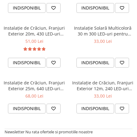
INDISPONIBIL
INDISPONIBIL
Instalație de Crăciun, Franjuri
Instalație Solară Multicoloră
Exterior 20m, 430 LED-uri
30 m 300 LED-uri pentru
Multicolore tip țurțuri, cu
Exterior
51,00 Lei
33,00 Lei
Jocuri de Lumină
INDISPONIBIL
INDISPONIBIL
Instalație de Crăciun, Franjuri
Instalație de Crăciun, Franjuri
Exterior 25m, 640 LED-uri
Exterior 12m, 240 LED-uri
Multicolore tip țurțuri, cu
Multicolore tip țurțuri, cu
68,00 Lei
33,00 Lei
Jocuri de Lumină
Jocuri de Lumină
INDISPONIBIL
INDISPONIBIL
Newsletter
Nu rata ofertele si promotiile noastre