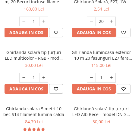
m, 20 Becuri incluse filament
Ghirlandă Solară, E27, 1W -
LED S14, lumina calda ,
Set 20 Bucăți
160,00 Lei
2,54 Lei
Interconectabila, Jocuri
Lumini
ADAUGA IN COS
ADAUGA IN COS
Ghirlandă solară tip țurțuri
Ghirlanda luminoasa exterior
LED multicolor - RGB - model
10 m 20 fasunguri E27 fara
DN-30, cu panou solar și
becuri,interconectabila,imperm
30,00 Lei
115,00 Lei
animație luminoasă.
ADAUGA IN COS
ADAUGA IN COS
Ghirlanda solara 5 metri 10
Ghirlandă solară tip țurțuri
bec S14 filament lumina calda
LED Alb Rece - model DN-30,
cu panou solar și animație
84,70 Lei
30,00 Lei
luminoasă.