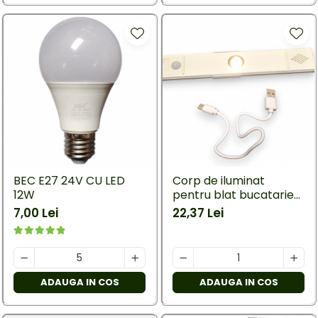
BEC E27 24V CU LED
Corp de iluminat
12W
pentru blat bucatarie
cu senzor de miscare
7,00 Lei
22,37 Lei
20cm
ADAUGA IN COS
ADAUGA IN COS