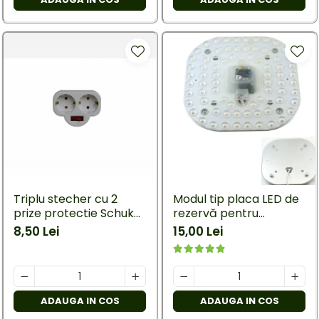
Triplu stecher cu 2
Modul tip placa LED de
prize protectie Schuko
rezervă pentru
cu întrerupator si
plafonieră 36W
8,50 Lei
15,00 Lei
împământarea Alb
ADAUGA IN COS
ADAUGA IN COS