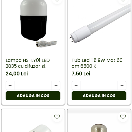
Lampa HS-LY01 LED
Tub Led T8 9W Mat 60
2835 cu difuzor si
cm 6500 K
conectare bluetooth
24,00 Lei
7,50 Lei
ADAUGA IN COS
ADAUGA IN COS