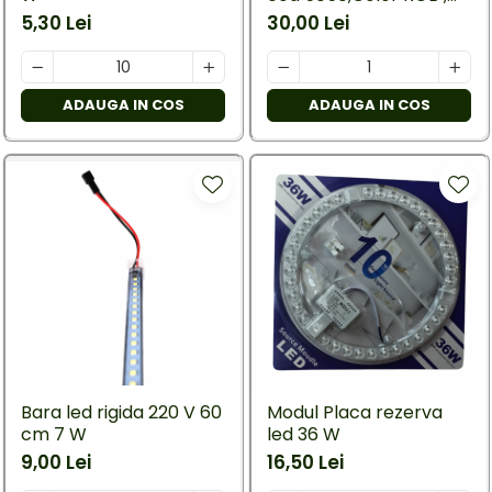
cu telecomanda si
5,30 Lei
30,00 Lei
alimentator, lungime 5
M
ADAUGA IN COS
ADAUGA IN COS
Bara led rigida 220 V 60
Modul Placa rezerva
cm 7 W
led 36 W
9,00 Lei
16,50 Lei