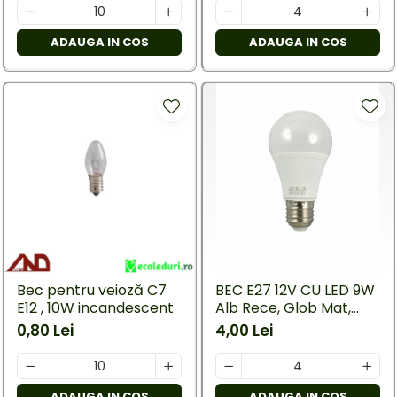
ADAUGA IN COS
ADAUGA IN COS
Bec pentru veioză C7
BEC E27 12V CU LED 9W
E12 , 10W incandescent
Alb Rece, Glob Mat,
Unghi 180°
0,80 Lei
4,00 Lei
ADAUGA IN COS
ADAUGA IN COS