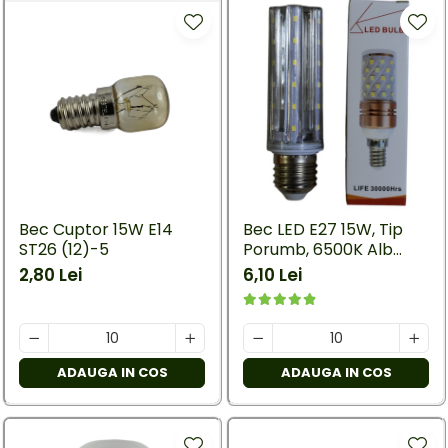
Bec Cuptor 15W E14
Bec LED E27 15W, Tip
ST26 (12)-5
Porumb, 6500K Alb
Rece - Iluminat
2,80 Lei
6,10 Lei
Economic și Puternic
ADAUGA IN COS
ADAUGA IN COS