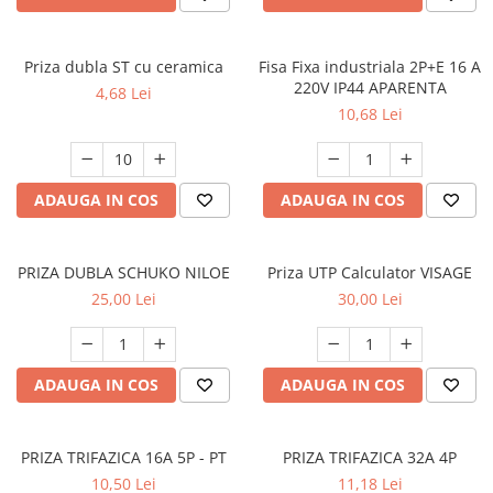
Multimetru Digital
Lampi emergente
Prelungitoare/Derulatoare
Lustre
Priza dubla ST cu ceramica
Fisa Fixa industriala 2P+E 16 A
Prize
220V IP44 APARENTA
Spoturi led pe sina
4,68 Lei
Starter/Droser
10,68 Lei
Triplu Stecher
Întrerupătoare/Comutatoare
ADAUGA IN COS
ADAUGA IN COS
Ştechere/Stecher adaptor
Ţeavă PVC
PRIZA DUBLA SCHUKO NILOE
Priza UTP Calculator VISAGE
25,00 Lei
30,00 Lei
ADAUGA IN COS
ADAUGA IN COS
PRIZA TRIFAZICA 16A 5P - PT
PRIZA TRIFAZICA 32A 4P
10,50 Lei
11,18 Lei