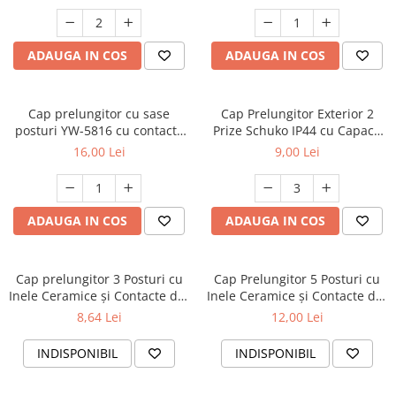
ADAUGA IN COS
ADAUGA IN COS
Cap prelungitor cu sase
Cap Prelungitor Exterior 2
posturi YW-5816 cu contacte
Prize Schuko IP44 cu Capace
de împământare
Protecție - Rezistent la
16,00 Lei
9,00 Lei
Umiditate
ADAUGA IN COS
ADAUGA IN COS
Cap prelungitor 3 Posturi cu
Cap Prelungitor 5 Posturi cu
Inele Ceramice și Contacte din
Inele Ceramice și Contacte din
Cupru - Rezistent la
Cupru - Rezistență Termică
8,64 Lei
12,00 Lei
Temperatură, Carcasă Albă
Superioară
INDISPONIBIL
INDISPONIBIL