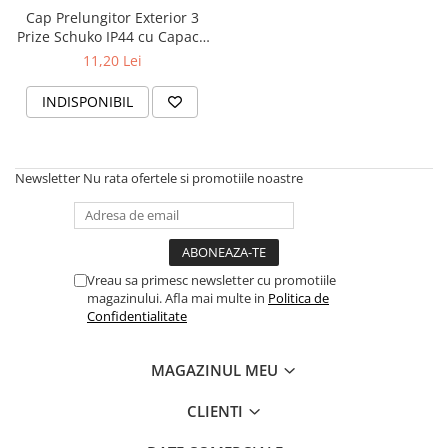
Cap Prelungitor Exterior 3
Prize Schuko IP44 cu Capace
Protecție - Rezistent la
11,20 Lei
Umiditate
INDISPONIBIL
Newsletter
Nu rata ofertele si promotiile noastre
Vreau sa primesc newsletter cu promotiile
magazinului. Afla mai multe in
Politica de
Confidentialitate
MAGAZINUL MEU
CLIENTI