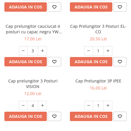
Multimetru Digital
Lampi emergente
ADAUGA IN COS
ADAUGA IN COS
Prelungitoare/Derulatoare
Lustre
Prize
Spoturi led pe sina
Cap prelungitor cauciucat 4
Cap Prelungitor 3 Posturi EL-
Starter/Droser
posturi cu capac negru YW-
CO
7504
17,00 Lei
20,50 Lei
Triplu Stecher
Întrerupătoare/Comutatoare
Ştechere/Stecher adaptor
ADAUGA IN COS
ADAUGA IN COS
Ţeavă PVC
Cap prelungitor 3 Posturi
Cap Prelungitor 3P IPEE
VISION
16,00 Lei
12,00 Lei
ADAUGA IN COS
ADAUGA IN COS