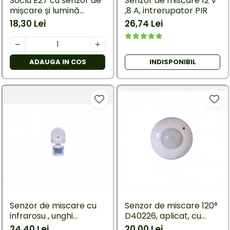
Soclu E27 cu senzor de
Senzor de miscare 12 V
mișcare și lumină
,8 A, intrerupator PIR
crepusculară - 360°,
18,30 Lei
26,74 Lei
unghi de detecție
ADAUGA IN COS
INDISPONIBIL
Senzor de miscare cu
Senzor de miscare 120°
infrarosu , unghi
D40226, aplicat, cu
detectare 180 grade ,
infrarosu
24,40 Lei
20,00 Lei