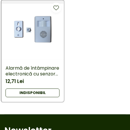
Alarmă de întâmpinare
electronică cu senzor
de lumină și mișcare,
12,71 Lei
pe baterii, 10,5 × 6,5 cm
INDISPONIBIL