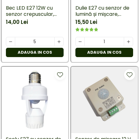
Bec LED E27 12W cu
Dulie E27 cu senzor de
senzor crepuscular,
lumină și mișcare,
auto ON/OFF, 6500K
aplicabilă pe perete,
14,00 Lei
15,50 Lei
,culoare- alb, rece
110-240V, model
GYDZ001
ADAUGA IN COS
ADAUGA IN COS