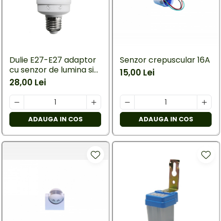
Mufe,Accesorii TV
exterior
Multimetru Digital
Lampi emergente
Prelungitoare/Derulatoare
Lustre
Prize
Spoturi led pe sina
Dulie E27-E27 adaptor
Senzor crepuscular 16A
Starter/Droser
cu senzor de lumina si
15,00 Lei
Triplu Stecher
miscare 360°
28,00 Lei
Întrerupătoare/Comutatoare
Ştechere/Stecher adaptor
ADAUGA IN COS
ADAUGA IN COS
Ţeavă PVC