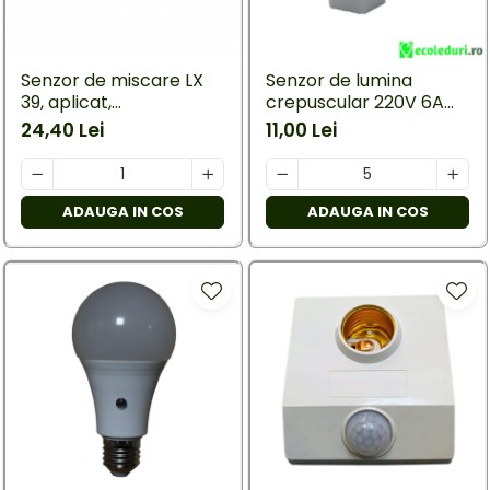
Senzor de miscare LX
Senzor de lumina
39, aplicat,
crepuscular 220V 6A
180grade/max 12m
1200W IP44
24,40 Lei
11,00 Lei
ADAUGA IN COS
ADAUGA IN COS