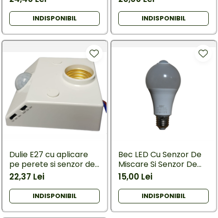
raza actiune 11 metri ,
alb
INDISPONIBIL
INDISPONIBIL
Dulie E27 cu aplicare
Bec LED Cu Senzor De
pe perete si senzor de
Miscare Si Senzor De
lumina si miscare
Lumina E27 6500K
22,37 Lei
15,00 Lei
Lumina Alb Rece Putere
12W
INDISPONIBIL
INDISPONIBIL