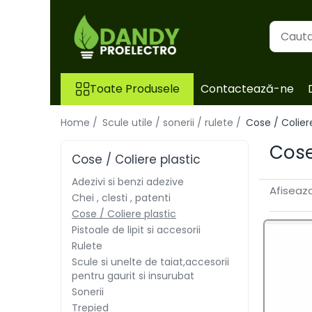
Toate Produsele
Toate Produsele
Contactează-ne
Surse de iluminat
Surse de iluminat
Home /
Scule utile / sonerii / rulete /
Cose / Colier
Cose
Banda LED
Cose / Coliere plastic
Bec Color led
Adezivi si benzi adezive
Afiseaza
Bec incandescent (Clasic)
Chei , clesti , patenti
Cose / Coliere plastic
Becuri Led
Pistoale de lipit si accesorii
Becuri & lampi led cu fasung
Rulete
Ghirlande luminoase
Scule si unelte de taiat,accesorii
pentru gaurit si insurubat
Modul Led pentru aplica
Sonerii
Tub Neon Fluorescent
Trepied