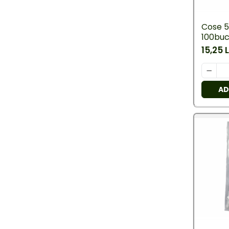
Veioze/Lămpi/lampa de
veghe
Cose 5
Aplice ,becuri si corpuri cu
100buc
senzor
15,25 L
Aplice de perete interior,
exterior
Lampi emergente
AD
Lustre
Spoturi led pe sina
Aparataj şi accesorii
Aparataj şi accesorii
Alimentatoare/Drivere
Bară alimentare nul
Cablu electric, canal cablu