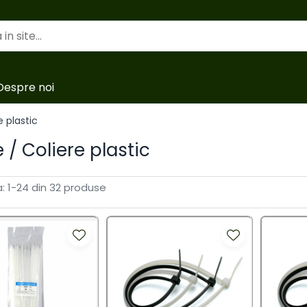
Despre noi
e plastic
 / Coliere plastic
:
1-
24
din
32
produse