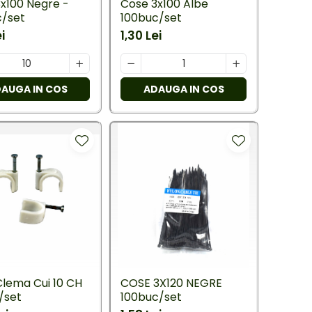
x100 Negre -
Cose 3x100 Albe
c/set
100buc/set
i
1,30 Lei
AUGA IN COS
ADAUGA IN COS
Clema Cui 10 CH
COSE 3X120 NEGRE
/set
100buc/set