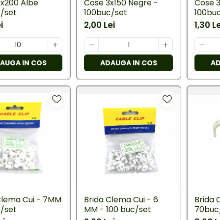
x200 Albe
Cose 3x150 Negre -
Cose 3
/set
100buc/set
100bu
i
2,00 Lei
1,30 Le
AUGA IN COS
ADAUGA IN COS
AD
Clema Cui - 7MM
Brida Clema Cui - 6
Brida 
/set
MM - 100 buc/set
70buc