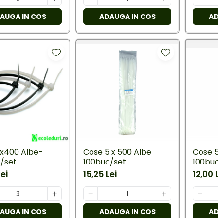
AUGA IN COS
ADAUGA IN COS
AD
x400 Albe-
Cose 5 x 500 Albe
Cose 
/set
100buc/set
100bu
Lei
15,25 Lei
12,00 
AUGA IN COS
ADAUGA IN COS
AD