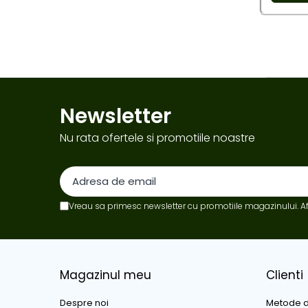
Ventilator
Lanterne
Accesorii camping
Conetica si conexiuni
Masina de facut gheata
Newsletter
Produse grele si voluminoase
Promotii
Nu rata ofertele si promotiile noastre
Vreau sa primesc newsletter cu promotiile magazinului. A
Magazinul meu
Clienti
Despre noi
Metode d