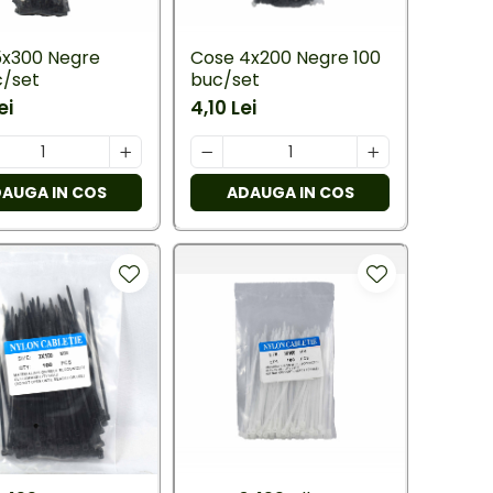
5x300 Negre
Cose 4x200 Negre 100
c/set
buc/set
ei
4,10 Lei
AUGA IN COS
ADAUGA IN COS