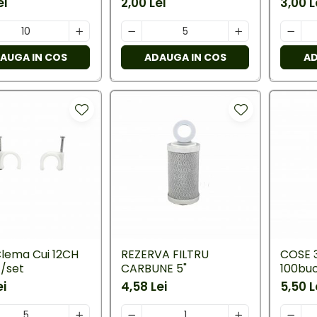
ei
2,00 Lei
3,00 L
AUGA IN COS
ADAUGA IN COS
AD
Clema Cui 12CH
REZERVA FILTRU
COSE 
/set
CARBUNE 5"
100bu
ei
4,58 Lei
5,50 L