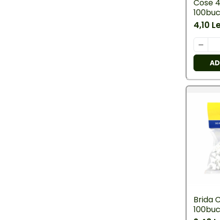
Cose 4
Cap prelungitor
100buc
Conectoare
4,10 Le
electrice/Morsete/reglete
Copex
Cuple
AD
Doze
Dulii/Dulie adaptor
Electrocasnice de mici
dimensiuni
Mufe,Accesorii TV
Multimetru Digital
Prelungitoare/Derulatoare
Prize
Starter/Droser
Brida 
Triplu Stecher
100buc