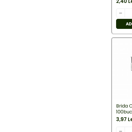
2,40 L
Întrerupătoare/Comutatoare
Ştechere/Stecher adaptor
AD
Ţeavă PVC
Corpuri Led lineare
Feronerie
Feronerie
Butuc yala,Broaste
usa,Lacat
Tablou si sigurante electrice
Brida 
100buc
Tablou si sigurante
3,97 L
electrice