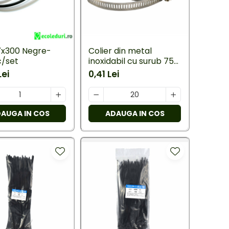
7x300 Negre-
Colier din metal
c/set
inoxidabil cu surub 75-
100 mm 50 bucati/set
Lei
0,41 Lei
AUGA IN COS
ADAUGA IN COS