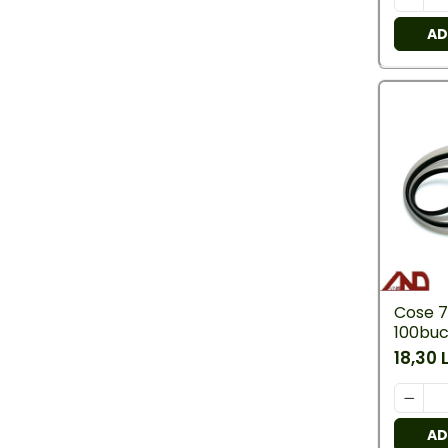
Sigurante Electrice
AD
Scule utile / sonerii / rulete
Scule utile / sonerii /
rulete
Adezivi si benzi adezive
Chei , clesti , patenti
Cose / Coliere plastic
Pistoale de lipit si accesorii
Rulete
Cose 7
100buc
Scule si unelte de
18,30 
taiat,accesorii pentru gaurit si
insurubat
Sonerii
Trepied
AD