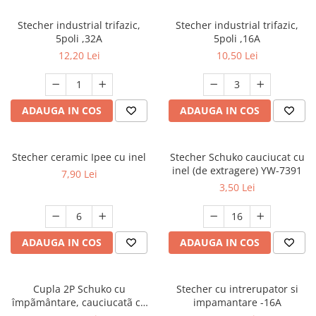
Stecher industrial trifazic,
Stecher industrial trifazic,
5poli ,32A
5poli ,16A
12,20 Lei
10,50 Lei
ADAUGA IN COS
ADAUGA IN COS
Stecher ceramic Ipee cu inel
Stecher Schuko cauciucat cu
inel (de extragere) YW-7391
7,90 Lei
3,50 Lei
ADAUGA IN COS
ADAUGA IN COS
Cupla 2P Schuko cu
Stecher cu intrerupator si
împãmântare, cauciucatã cu
impamantare -16A
inel (de extragere) şi capac de