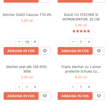
Multimetru Digital
Lampi emergente
Prelungitoare/Derulatoare
Lustre
Stecher SUKO Cauciuc T70 VIS
DULIE CU STECHER SI
Prize
INTRERUPATOR, 20 CM
Spoturi led pe sina
5,00 Lei
Starter/Droser
5,00 Lei
Triplu Stecher
Întrerupătoare/Comutatoare
Ştechere/Stecher adaptor
ADAUGA IN COS
ADAUGA IN COS
Ţeavă PVC
Stecher plat alb 10A IP20 ,
Triplu stecher cu 2 prize
3006
protectie Schuko cu
întrerupator si împământarea
2,00 Lei
8,50 Lei
Alb
ADAUGA IN COS
ADAUGA IN COS