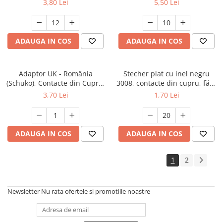
3,80 Lei
5,50 Lei
protecţie YW-7396
ADAUGA IN COS
ADAUGA IN COS
Adaptor UK - România
Stecher plat cu inel negru
(Schuko), Contacte din Cupru,
3008, contacte din cupru, fără
Culoare Gri, ADAF
împământare
3,70 Lei
1,70 Lei
ADAUGA IN COS
ADAUGA IN COS
1
2
Newsletter
Nu rata ofertele si promotiile noastre