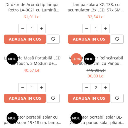
Difuzor de Aromă tip lampa
Lampa solara XG-T38, cu
Retro LA-0621 cu Lumină
acumulator ,3x LED, 57x SMD,
dimabila calda tip Flacără
6 led x RGB , functie de
61,01 Lei
32,54 Lei
incarcare, carlig fixare
ADAUGA IN COS
ADAUGA IN COS
Lampă de Masă Portabilă LED
Ventilator Solar Reîncărcabil
NOU
-18%
NOU
cu Touch, 3 Moduri de
EP-606, 15 cm, cu Panou
Lumină, Reîncărcabilă USB
Solar, 2 Becuri LED Incluse,
40,67 Lei
110,00 Lei
Type-C, Bleu, 6W, Ø11.2x38
Acumulator 3000 mAh, USB
90,00 Lei
cm
Power Bank, Lumină de
Veghe, Încărcare Type-C,
engros
ADAUGA IN COS
ADAUGA IN COS
Ventilator portabil solar cu
Ventilator portabil solar BL-
NOU
NOU
panou solar 19×18 cm, lampă
G450 cu panou solar pliabil
LED, ghirlandă LED 10 m
10W, 4 viteze, lumină albă și