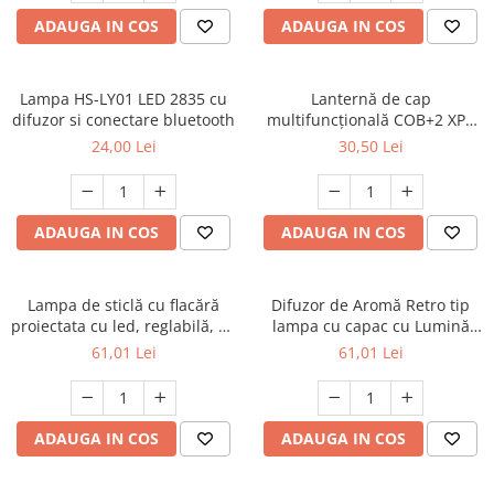
Multimetru Digital
Lampi emergente
ADAUGA IN COS
ADAUGA IN COS
Prelungitoare/Derulatoare
Lustre
Prize
Spoturi led pe sina
Lampa HS-LY01 LED 2835 cu
Lanternă de cap
Starter/Droser
difuzor si conectare bluetooth
multifuncțională COB+2 XPE
cu senzor de miscare( de
24,00 Lei
30,50 Lei
Triplu Stecher
aproape) -YT 878
Întrerupătoare/Comutatoare
Ştechere/Stecher adaptor
ADAUGA IN COS
ADAUGA IN COS
Ţeavă PVC
Lampa de sticlă cu flacără
Difuzor de Aromă Retro tip
proiectata cu led, reglabilă, cu
lampa cu capac cu Lumină
senzor de mișcare, control,
dimabila calda tip Flacără
61,01 Lei
61,01 Lei
lumină de noapte fără fir,
reincarcabilă pentru
dormitor, restaurant, cafenea,
lanternă de masă cu lumină
ADAUGA IN COS
ADAUGA IN COS
caldă