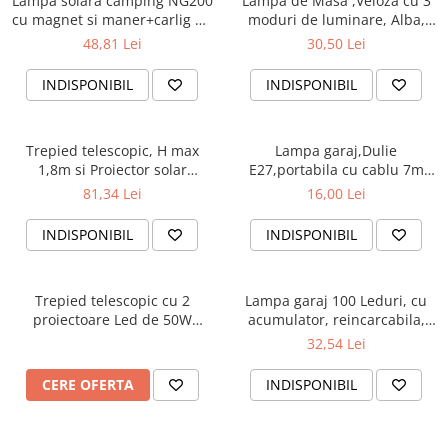
Lampa solara camping NG200
Lampă de Masă ,Veioza cu 3
cu magnet si maner+carlig de
moduri de luminare, Alba,
agatare
Lampă Portabilă Modernă cu
48,81 Lei
30,50 Lei
Cablu Inclus, Ø11,2x35,5 cm
INDISPONIBIL
INDISPONIBIL
Trepied telescopic, H max
Lampa garaj,Dulie
1,8m si Proiector solar
E27,portabila cu cablu 7m
reincarcabil cu panou
,220V
81,34 Lei
16,00 Lei
detasabil ,multiple
functii,telecomanda
INDISPONIBIL
INDISPONIBIL
Trepied telescopic cu 2
Lampa garaj 100 Leduri, cu
proiectoare Led de 50W
acumulator, reincarcabila,
fiecare ,IP66,conectate, plus
ideala pentru camping,
32,54 Lei
cablu alimentare de 290 cm
rulota, terasa, foisor, cabana,
auto, cu prindere magnetica
CERE OFERTA
INDISPONIBIL
si agatatoare