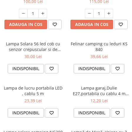
100,00 Lei
115,00 Lei
multicoloră, acumulator
lumină anti-țânțari, afișaj
reîncărcabil, USB Type-C,
digital, USB Type-C, Power
Power Bank, 3 viteze, timer
Bank, 4 acumulatori, pastilă
2/4h – PV-WJ016
anti-țânțari inclusă
ADAUGA IN COS
ADAUGA IN COS
Lampa Solara 56 led cob cu
Felinar camping cu leduri KS
senzor crepuscular si de
840
miscare
30,00 Lei
39,66 Lei
INDISPONIBIL
INDISPONIBIL
Lampa de lucru portabila LED
Lampa garaj,Dulie
, cablu 5 m
E27,portabila cu cablu 4 m
,220V
23,39 Lei
12,20 Lei
INDISPONIBIL
INDISPONIBIL