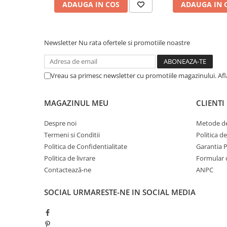
ADAUGA IN COS
ADAUGA IN 
Sigurante Electrice
Scule utile / sonerii / rulete
Newsletter
Nu rata ofertele si promotiile noastre
Adezivi si benzi adezive
Chei , clesti , patenti
Vreau sa primesc newsletter cu promotiile magazinului. Af
Cose / Coliere plastic
Pistoale de lipit si accesorii
MAGAZINUL MEU
CLIENTI
Rulete
Despre noi
Metode de
Scule si unelte de
Termeni si Conditii
Politica d
taiat,accesorii pentru gaurit si
Politica de Confidentialitate
Garantia 
insurubat
Sonerii
Politica de livrare
Formular 
Contactează-ne
ANPC
Trepied
SOCIAL
URMARESTE-NE IN SOCIAL MEDIA
Ventilator
Lanterne