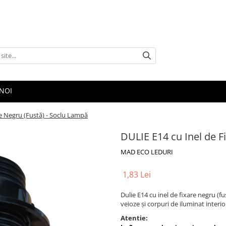
NOI
re Negru (Fustă) - Soclu Lampă
DULIE E14 cu Inel de F
MAD ECO LEDURI
1,83 Lei
Dulie E14 cu inel de fixare negru (fu
veioze și corpuri de iluminat interior
Atentie: