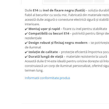
Lampi emergente
Lustre
Dulie
E14
cu
inel de fixare negru (fustă)
– soluția durabil
fiabil al becurilor cu soclu mic. Fabricată din materiale rezi
Spoturi led pe sina
această dulie asigură o conexiune electrică sigură și stabil
interioare.
Aparataj şi accesorii
✔️
Montaj ușor și rapid
– fixare cu inel pentru stabilitate
✔️
Compatibilă cu becuri E14
– potrivită pentru lămpi deco
Alimentatoare/Drivere
rezidențiale
Bară alimentare nul
✔️
Design robust și finisaj negru modern
– se potrivește
de iluminat
Cablu electric, canal cablu
✔️
Izolație de calitate
– protecție eficientă împotriva șocuri
✔️
Durată lungă de viață
– materiale rezistente la uzură
Cap prelungitor
Această dulie E14 este ideală pentru oricine dorește să înl
Conectoare
construiască un corp de iluminat personalizat, oferind sigu
electrice/Morsete/reglete
termen lung.
Copex
Informatii conformitate produs
Cuple
Doze
Dulii/Dulie adaptor
Electrocasnice de mici dimensiuni