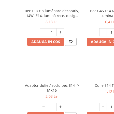
Mufe,Accesorii TV
Bec LED tip lumânare decorativ,
Bec G45 E14 
Multimetru Digital
14W, E14, lumină rece, design
Lumina
elegant pentru candelabre și
8,13 Lei
6,41 
Prelungitoare/Derulatoare
lămpi
Prize
Starter/Droser
ADAUGA IN COS
ADAUGA IN 
Triplu Stecher
Întrerupătoare/Comutatoare
Ştechere/Stecher adaptor
Ţeavă PVC
Corpuri Led lineare
Adaptor dulie / soclu bec E14 ->
Dulie E14 
MR16
1,12 
Feronerie
2,03 Lei
Butuc yala,Broaste usa,Lacat
Tablou si sigurante electrice