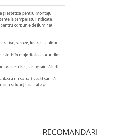
ă și estetică pentru montajul
stente la temperaturi ridicate,
ă pentru corpurile de iluminat
rative, veioze, lustre și aplicații
 estetic în majoritatea corpurilor
lor electrice și a supraîncălzirii
ocuiască un suport vechi sau să
ranță și funcționalitate pe
RECOMANDARI