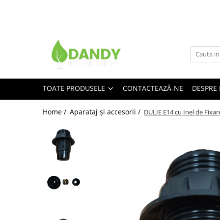
Toate Produsele
Surse de iluminat
Banda LED
TOATE PRODUSELE
CONTACTEAZĂ-NE
DESPRE 
Bec Color led
Bec incandescent (Clasic)
Home /
Aparataj şi accesorii /
DULIE E14 cu Inel de Fixa
Becuri Led
Becuri & lampi led cu fasung
Ghirlande luminoase
Modul Led pentru aplica
Tub Neon Fluorescent (Clasic)
Tub Neon LED