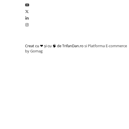
Accesorii camping
Conetica si conexiuni
Masina de facut gheata
Produse grele si voluminoase
Promotii
Creat cu ❤ și cu 🧠 de TrifanDan.ro
si
Platforma E-commerce
by Gomag