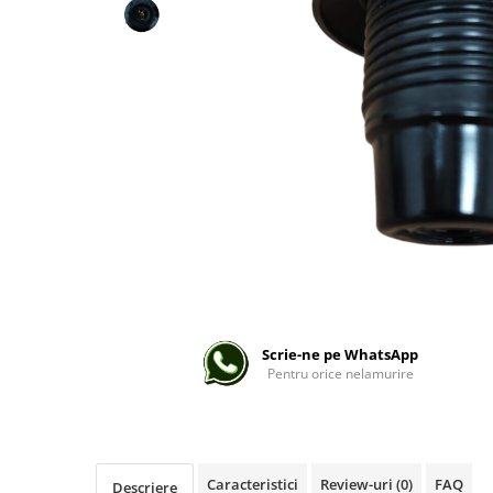
Lampi solare
Corpuri de iluminat
Spoturi LED
Corpuri Led - industriale
Aplice si Plafoniere Led
Proiectoare LED
Corpuri stradale
Lămpi portabile
Senzori de
miscare,crepuscular,dulii cu
senzor
Veioze/Lămpi/lampa de veghe
Scrie-ne pe WhatsApp
Pentru orice nelamurire
Aplice ,becuri si corpuri cu
senzor
Aplice de perete interior,
exterior
Caracteristici
Review-uri
(0)
FAQ
Descriere