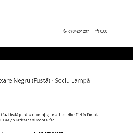
0784201207
0,00
ixare Negru (Fustă) - Soclu Lampă
stă), ideală pentru montaj sigur al becurilor E14 în lămpi,
. Design rezistent și montaj facil.