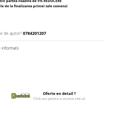
 din partea noastra de 5% REDUCERE
ile de la finalizarea primei tale comenzi
ie de ajutor?
0784201207
informatii
Oferte en detail ?
Click aici pentru a accesa site-ul.