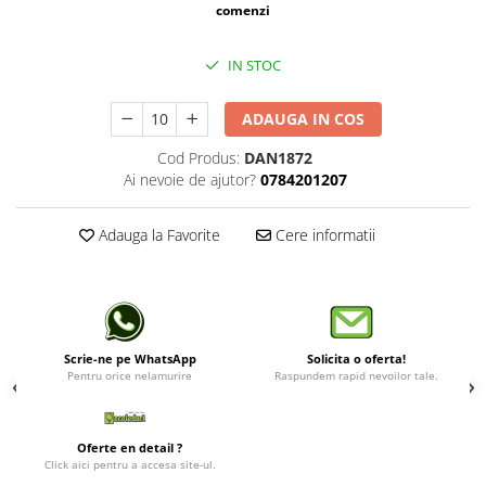
comenzi
Lustre
Spoturi led pe sina
IN STOC
ADAUGA IN COS
Aparataj şi accesorii
Alimentatoare/Drivere
Cod Produs:
DAN1872
Ai nevoie de ajutor?
0784201207
Bară alimentare nul
Cablu electric, canal cablu
Adauga la Favorite
Cere informatii
Cap prelungitor
Conectoare
electrice/Morsete/reglete
Copex
Scrie-ne pe WhatsApp
Solicita o oferta!
Cuple
Pentru orice nelamurire
Raspundem rapid nevoilor tale.
Doze
Dulii/Dulie adaptor
Oferte en detail ?
Click aici pentru a accesa site-ul.
Electrocasnice de mici dimensiuni