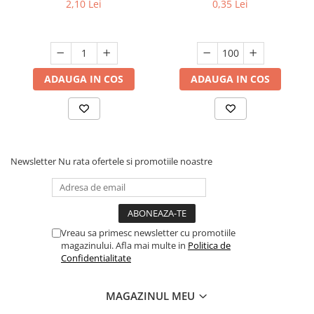
2,10 Lei
0,35 Lei
Sigurante Electrice
Scule utile / sonerii / rulete
Adezivi si benzi adezive
ADAUGA IN COS
ADAUGA IN COS
Chei , clesti , patenti
Cose / Coliere plastic
Pistoale de lipit si accesorii
Rulete
Newsletter
Nu rata ofertele si promotiile noastre
Scule si unelte de
taiat,accesorii pentru gaurit si
insurubat
Sonerii
Vreau sa primesc newsletter cu promotiile
Trepied
magazinului. Afla mai multe in
Politica de
Confidentialitate
Ventilator
MAGAZINUL MEU
Lanterne