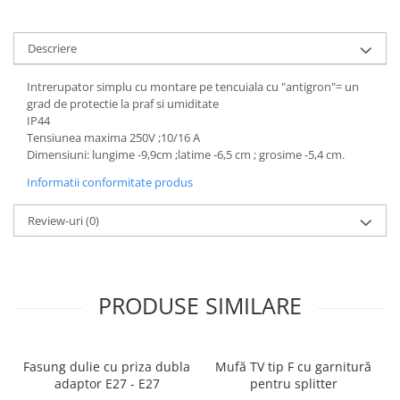
Mufe,Accesorii TV
Multimetru Digital
Descriere
Prelungitoare/Derulatoare
Intrerupator simplu cu montare pe tencuiala cu "antigron"= un
Prize
grad de protectie la praf si umiditate
IP44
Starter/Droser
Tensiunea maxima 250V ;10/16 A
Dimensiuni: lungime -9,9cm ;latime -6,5 cm ; grosime -5,4 cm.
Triplu Stecher
Informatii conformitate produs
Întrerupătoare/Comutatoare
Ştechere/Stecher adaptor
Review-uri
(0)
Ţeavă PVC
Corpuri Led lineare
PRODUSE SIMILARE
Feronerie
Butuc yala,Broaste usa,Lacat
Fasung dulie cu priza dubla
Mufă TV tip F cu garnitură
adaptor E27 - E27
pentru splitter
Tablou si sigurante electrice