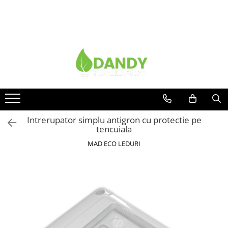
Toate Produsele
Surse de iluminat
Banda LED
Bec Color led
Bec incandescent (Clasic)
Intrerupator simplu antigron cu protectie pe
Becuri Led
tencuiala
Becuri & lampi led cu fasung
MAD ECO LEDURI
Ghirlande luminoase
Modul Led pentru aplica
Tub Neon Fluorescent (Clasic)
Tub Neon LED