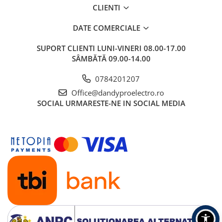
Accesorii camping
CLIENTI
Conetica si conexiuni
DATE COMERCIALE
Masina de facut gheata
Produse grele si voluminoase
SUPORT CLIENTI
LUNI-VINERI 08.00-17.00
Promotii
SÂMBĂTĂ 09.00-14.00
0784201207
Office@dandyproelectro.ro
SOCIAL
URMARESTE-NE IN SOCIAL MEDIA