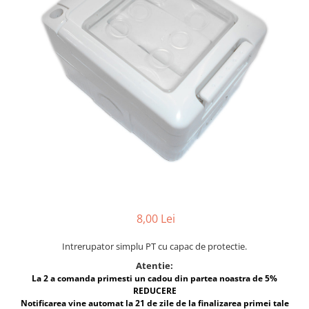
Lampi solare
Corpuri de iluminat
Spoturi LED
Corpuri Led - industriale
Aplice si Plafoniere Led
Proiectoare LED
Corpuri stradale
Lămpi portabile
Senzori de
miscare,crepuscular,dulii cu
senzor
Veioze/Lămpi/lampa de veghe
8,00 Lei
Aplice ,becuri si corpuri cu
Intrerupator simplu PT cu capac de protectie.
senzor
Atentie:
Aplice de perete interior,
La 2 a comanda primesti un cadou din partea noastra de 5%
exterior
REDUCERE
Notificarea vine automat la 21 de zile de la finalizarea primei tale
Lampi emergente