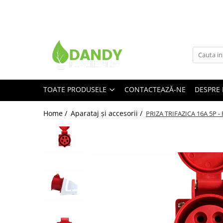
Toate Produsele
Surse de iluminat
Surse de iluminat
Banda LED
TOATE PRODUSELE
CONTACTEAZĂ-NE
DESPRE 
Bec Color led
Home /
Aparataj şi accesorii /
PRIZA TRIFAZICA 16A 5P - 
Bec incandescent (Clasic)
Becuri Led
Becuri & lampi led cu fasung
Ghirlande luminoase
Modul Led pentru aplica
Tub Neon Fluorescent (Clasic)
Tub Neon LED