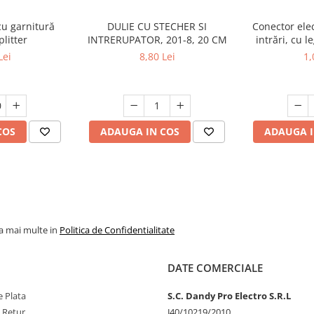
cu garnitură
DULIE CU STECHER SI
Conector elec
litter
INTRERUPATOR, 201-8, 20 CM
intrări, cu l
(regle
Lei
8,80 Lei
1,
COS
ADAUGA IN COS
ADAUGA I
la mai multe in
Politica de Confidentialitate
DATE COMERCIALE
 Plata
S.C. Dandy Pro Electro S.R.L
e Retur
J40/10219/2010