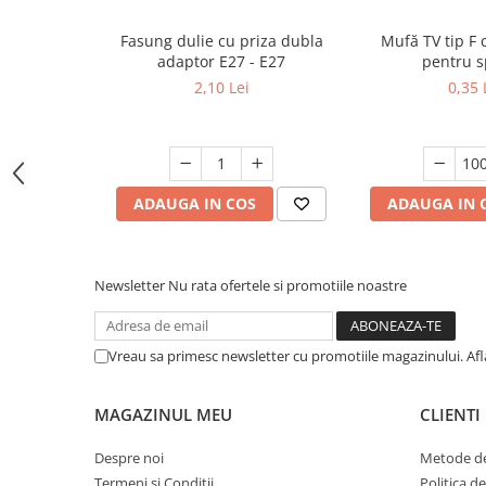
Dulii/Dulie adaptor
Fasung dulie cu priza dubla
Mufă TV tip F 
Electrocasnice de mici dimensiuni
adaptor E27 - E27
pentru sp
2,10 Lei
0,35 
Mufe,Accesorii TV
Multimetru Digital
Prelungitoare/Derulatoare
Prize
ADAUGA IN COS
ADAUGA IN 
Starter/Droser
Triplu Stecher
Newsletter
Nu rata ofertele si promotiile noastre
Întrerupătoare/Comutatoare
Ştechere/Stecher adaptor
Vreau sa primesc newsletter cu promotiile magazinului. Af
Ţeavă PVC
MAGAZINUL MEU
CLIENTI
Corpuri Led lineare
Despre noi
Metode de
Feronerie
Termeni si Conditii
Politica d