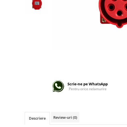
Lampi solare
Corpuri de iluminat
Corpuri de iluminat
Spoturi LED
Corpuri Led - industriale
Aplice si Plafoniere Led
Proiectoare LED
Corpuri stradale
Lămpi portabile
Scrie-ne pe WhatsApp
Senzori de
Pentru orice nelamurire
miscare,crepuscular,dulii cu
senzor
Veioze/Lămpi/lampa de veghe
Aplice ,becuri si corpuri cu
senzor
Review-uri
(0)
Descriere
Aplice de perete interior,