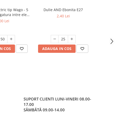
tric tip Wago - 5
Dulie AND Ebonita E27
Intrer
egatura intre ele
2,40 Lei
tă rapidă)
00 Lei
N COS
ADAUGA IN COS
ADAUG
SUPORT CLIENTI
LUNI-VINERI 08.00-
17.00
SÂMBĂTĂ 09.00-14.00