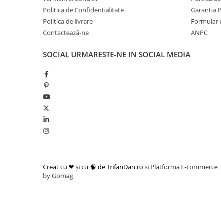
Feronerie
Politica de Confidentialitate
Garantia 
Butuc yala,Broaste usa,Lacat
Politica de livrare
Formular 
Contactează-ne
ANPC
Tablou si sigurante electrice
Tablou si sigurante electrice
SOCIAL
URMARESTE-NE IN SOCIAL MEDIA
Sigurante Electrice
Scule utile / sonerii / rulete
Scule utile / sonerii / rulete
Adezivi si benzi adezive
Chei , clesti , patenti
Cose / Coliere plastic
Pistoale de lipit si accesorii
Creat cu ❤ și cu 🧠 de TrifanDan.ro
si
Platforma E-commerce
Rulete
by Gomag
Scule si unelte de
taiat,accesorii pentru gaurit si
insurubat
Sonerii