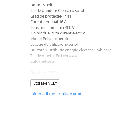
exterior
Dotari-5 poli
Tip de prindere-Clema cu surub
Lampi emergente
Grad de protectie-IP 44
Curent nominal-16 A
Lustre
Tensiune nominala-400 V
Spoturi led pe sina
Tip produs-Priza curent electric
Model-Priza de perete
Locatie de utilizare-Exterior
Aparataj şi accesorii
Utilizare-Distributie energie electrica, Imbinare
Aparataj şi accesorii
Tip de montaj-Pe tencuiala
Alimentatoare/Drivere
Culoare-Rosu
Bară alimentare nul
Greutate-0,200 Kg
Lungime-7 cm
Cablu electric, canal cablu
Latime- 7cm
VEZI MAI MULT
Cap prelungitor
Inaltime-12 cm
Informatii conformitate produs
Conectoare
electrice/Morsete/reglete
Copex
Cuple
Doze