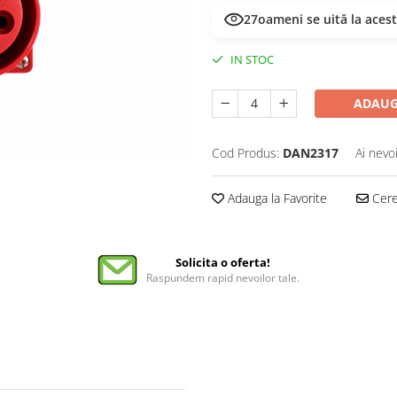
27
oameni se uită la aces
IN STOC
ADAUG
Cod Produs:
DAN2317
Ai nevo
Adauga la Favorite
Cere 
Solicita o oferta!
Raspundem rapid nevoilor tale.