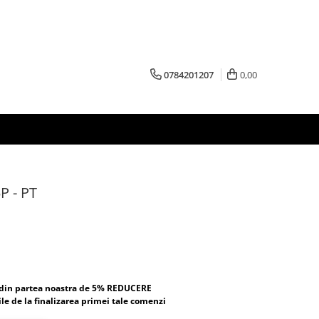
0784201207
0,00
P - PT
 din partea noastra de 5% REDUCERE
ile de la finalizarea primei tale comenzi