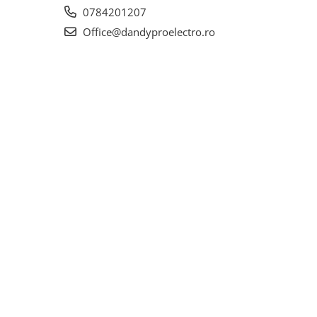
0784201207
Office@dandyproelectro.ro