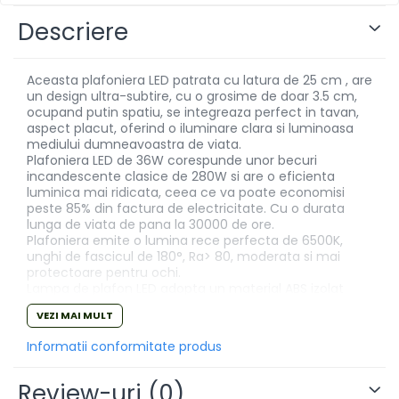
Descriere
Aceasta plafoniera LED patrata cu latura de 25 cm , are
un design ultra-subtire, cu o grosime de doar 3.5 cm,
ocupand putin spatiu, se integreaza perfect in tavan,
aspect placut, oferind o iluminare clara si luminoasa
mediului dumneavoastra de viata.
Plafoniera LED de 36W corespunde unor becuri
incandescente clasice de 280W si are o eficienta
luminica mai ridicata, ceea ce va poate economisi
peste 85% din factura de electricitate. Cu o durata
lunga de viata de pana la 30000 de ore.
Plafoniera emite o lumina rece perfecta de 6500K,
unghi de fascicul de 180°, Ra> 80, moderata si mai
protectoare pentru ochi.
Lampa de plafon LED adopta un material ABS izolat
ecologic, sigur si durabil. LED-uri de inalta calitate cu
VEZI MAI MULT
abajur alb laptos, transmisie uniforma a luminii, lumina
moale si confortabila, fara orbire, fara palpaire si fara
Informatii conformitate produs
zumzet.
Plafoniera poate ilumina majoritatea zonelor camerei,
aproximativ 15-20㎡.
Review-uri
(0)