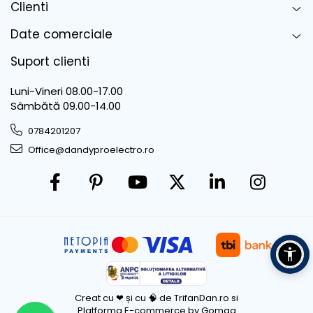
Clienti
Date comerciale
Suport clienti
Luni-Vineri 08.00-17.00
Sâmbătă 09.00-14.00
0784201207
Office@dandyproelectro.ro
Creat cu ❤ și cu 🧠 de TrifanDan.ro
si
Platforma E-commerce by Gomag