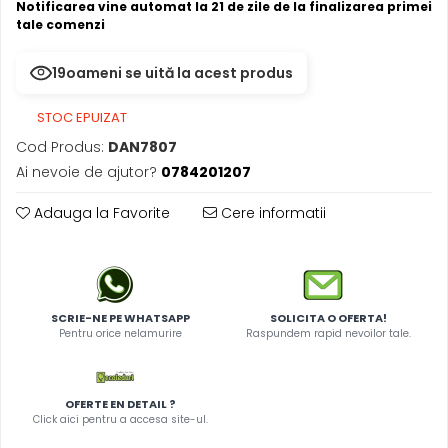
Notificarea vine automat la 21 de zile de la finalizarea primei
tale comenzi
19
oameni se uită la acest produs
STOC EPUIZAT
Cod Produs:
DAN7807
Ai nevoie de ajutor?
0784201207
Adauga la Favorite
Cere informatii
SCRIE-NE PE WHATSAPP
SOLICITA O OFERTA!
Pentru orice nelamurire
Raspundem rapid nevoilor tale.
OFERTE EN DETAIL ?
Click aici pentru a accesa site-ul.