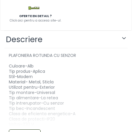
OFERTE EN DETAIL ?
Click aici pentru a accesa site-ul.
Descriere
PLAFONIERA ROTUNDA CU SENZOR
Culoare-Alb
Tip produs-Aplica
Stil-Modern
Material- Metal, Sticla
Utilizat pentru-Exterior
Tip montare-Universal
Tip alimentare-La retea
Tip intrerupator-Cu senzor
Tip bec-Incandescent
Clasa de eficienta energetica-A
Clasa de protecti-IP20
Voltaj-220 V
Tip soclu-E27