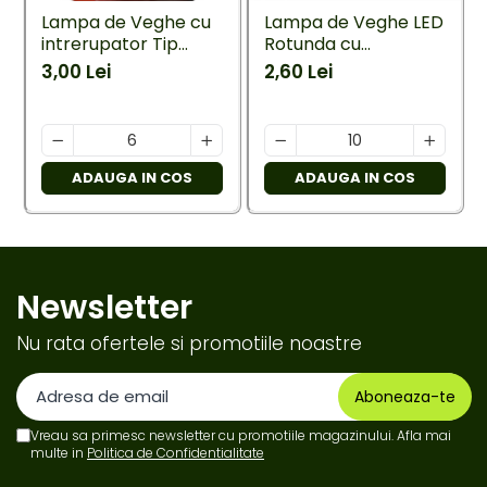
Lampa de Veghe cu
Lampa de Veghe LED
intrerupator Tip
Rotunda cu
pisica
Intrerupator
3,00 Lei
2,60 Lei
ADAUGA IN COS
ADAUGA IN COS
Newsletter
Nu rata ofertele si promotiile noastre
Vreau sa primesc newsletter cu promotiile magazinului. Afla mai
multe in
Politica de Confidentialitate