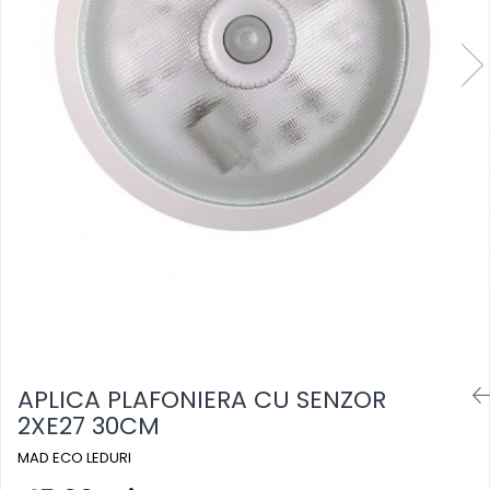
Mufe,Accesorii TV
exterior
Multimetru Digital
Lampi emergente
Prelungitoare/Derulatoare
Lustre
Prize
Spoturi led pe sina
Starter/Droser
Triplu Stecher
Întrerupătoare/Comutatoare
Ştechere/Stecher adaptor
Ţeavă PVC
APLICA PLAFONIERA CU SENZOR
2XE27 30CM
MAD ECO LEDURI