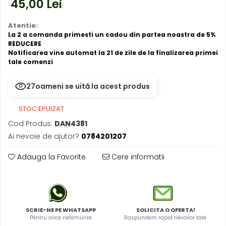
45,00 Lei
Atentie:
La 2 a comanda primesti un cadou din partea noastra de 5%
REDUCERE
Notificarea vine automat la 21 de zile de la finalizarea primei
tale comenzi
27
oameni se uită la acest produs
STOC EPUIZAT
Cod Produs:
DAN4381
Ai nevoie de ajutor?
0784201207
Adauga la Favorite
Cere informatii
SCRIE-NE PE WHATSAPP
SOLICITA O OFERTA!
Pentru orice nelamurire
Raspundem rapid nevoilor tale.