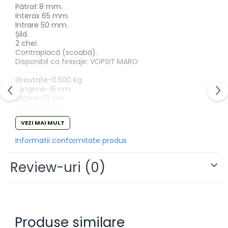
Pătrat 8 mm.
Interax 65 mm.
Intrare 50 mm.
Șild.
2 chei.
Contraplacă (scoabă).
Disponibil ca finisaje: VOPSIT MARO
Greutate-0.500 Kg
Lungime-15 cm
Latime-13 cm
Inaltime-3 cm
VEZI MAI MULT
Informatii conformitate produs
Review-uri
(0)
Produse similare