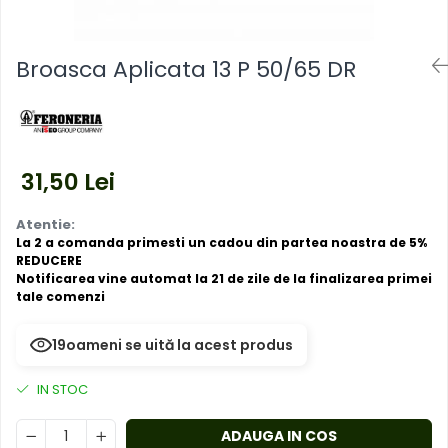
Mufe,Accesorii TV
exterior
Multimetru Digital
Lampi emergente
Prelungitoare/Derulatoare
Broasca Aplicata 13 P 50/65 DR
Lustre
Prize
Spoturi led pe sina
Starter/Droser
Triplu Stecher
31,50 Lei
Întrerupătoare/Comutatoare
Atentie:
Ştechere/Stecher adaptor
La 2 a comanda primesti un cadou din partea noastra de 5%
REDUCERE
Ţeavă PVC
Notificarea vine automat la 21 de zile de la finalizarea primei
tale comenzi
22
oameni se uită la acest produs
IN STOC
ADAUGA IN COS