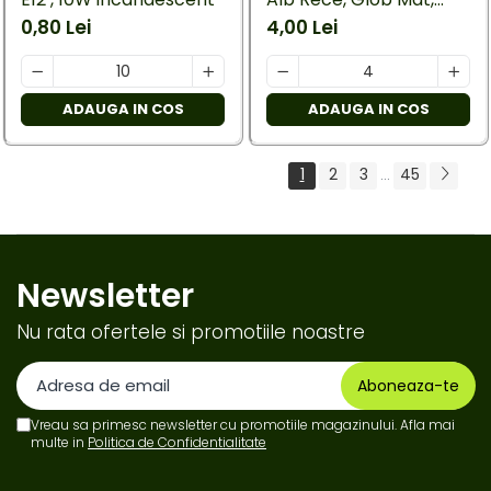
Unghi 180°
0,80 Lei
4,00 Lei
ADAUGA IN COS
ADAUGA IN COS
1
2
3
45
...
Newsletter
Nu rata ofertele si promotiile noastre
Vreau sa primesc newsletter cu promotiile magazinului. Afla mai
multe in
Politica de Confidentialitate