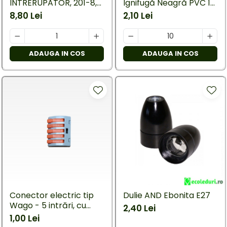
INTRERUPATOR, 201-8,
Ignifugă Neagră PVC 19
20 CM
mm × 20 m, 7 kV, 0,15
8,80 Lei
2,10 Lei
mm
ADAUGA IN COS
ADAUGA IN COS
Conector electric tip
Dulie AND Ebonita E27
Wago - 5 intrări, cu
2,40 Lei
legatura intre ele
1,00 Lei
(regletă rapidă)