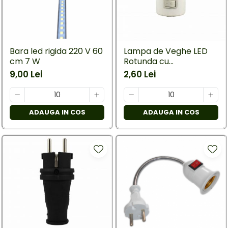
Bara led rigida 220 V 60
Lampa de Veghe LED
cm 7 W
Rotunda cu
Intrerupator
9,00 Lei
2,60 Lei
ADAUGA IN COS
ADAUGA IN COS