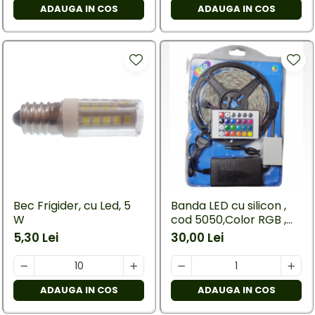
ADAUGA IN COS
ADAUGA IN COS
Bec Frigider, cu Led, 5
Banda LED cu silicon ,
W
cod 5050,Color RGB ,
cu telecomanda si
5,30 Lei
30,00 Lei
alimentator, lungime 5
M
ADAUGA IN COS
ADAUGA IN COS