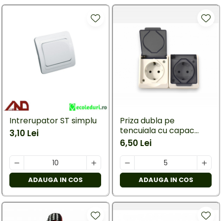
Intrerupator ST simplu
Priza dubla pe
tencuiala cu capac
3,10 Lei
transparent-contacte
6,50 Lei
din cupru
ADAUGA IN COS
ADAUGA IN COS