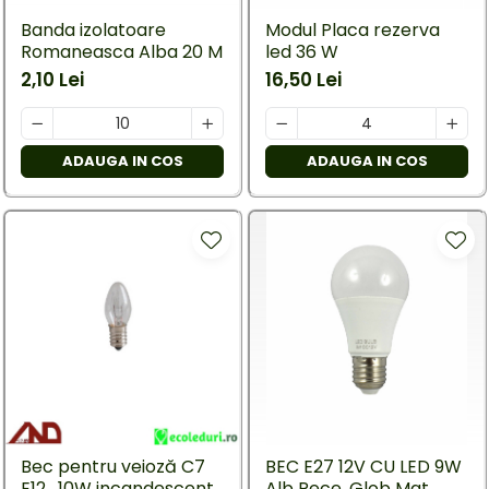
Banda izolatoare
Modul Placa rezerva
Romaneasca Alba 20 M
led 36 W
2,10 Lei
16,50 Lei
ADAUGA IN COS
ADAUGA IN COS
Bec pentru veioză C7
BEC E27 12V CU LED 9W
E12 , 10W incandescent
Alb Rece, Glob Mat,