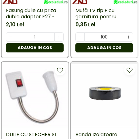
Mufe,Accesorii TV
exterior
Multimetru Digital
Fasung dulie cu priza
Mufă TV tip F cu
Lampi emergente
dubla adaptor E27 -
garnitură pentru
Prelungitoare/Derulatoare
Lustre
E27
splitter
2,10 Lei
0,35 Lei
Prize
Spoturi led pe sina
Starter/Droser
ADAUGA IN COS
ADAUGA IN COS
Triplu Stecher
Întrerupătoare/Comutatoare
Ştechere/Stecher adaptor
Ţeavă PVC
DULIE CU STECHER SI
Bandă Izolatoare