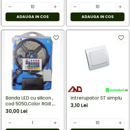
ADAUGA IN COS
ADAUGA IN COS
Banda LED cu silicon ,
Intrerupator ST simplu
cod 5050,Color RGB ,
3,10 Lei
cu telecomanda si
30,00 Lei
alimentator, lungime 5
M