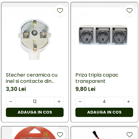
Stecher ceramica cu
Priza tripla capac
inel si contacte din
transparent
cupru
3,30 Lei
9,80 Lei
ADAUGA IN COS
ADAUGA IN COS