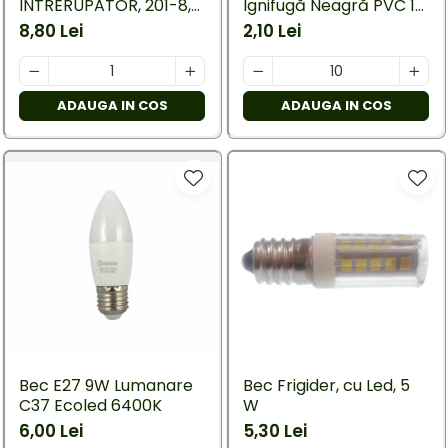
INTRERUPATOR, 201-8,
Ignifugă Neagră PVC 19
20 CM
mm × 20 m, 7 kV, 0,15
8,80 Lei
2,10 Lei
mm
ADAUGA IN COS
ADAUGA IN COS
Bec E27 9W Lumanare
Bec Frigider, cu Led, 5
C37 Ecoled 6400K
W
6,00 Lei
5,30 Lei