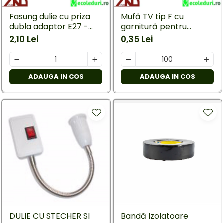
Mufe,Accesorii TV
exterior
Multimetru Digital
Fasung dulie cu priza
Mufă TV tip F cu
Lampi emergente
dubla adaptor E27 -
garnitură pentru
Prelungitoare/Derulatoare
Lustre
E27
splitter
2,10 Lei
0,35 Lei
Prize
Spoturi led pe sina
Starter/Droser
ADAUGA IN COS
ADAUGA IN COS
Triplu Stecher
Întrerupătoare/Comutatoare
Ştechere/Stecher adaptor
Ţeavă PVC
DULIE CU STECHER SI
Bandă Izolatoare