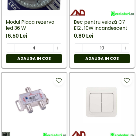
Modul Placa rezerva
Bec pentru veioză C7
led 36 W
E12 , 10W incandescent
16,50 Lei
0,80 Lei
ADAUGA IN COS
ADAUGA IN COS