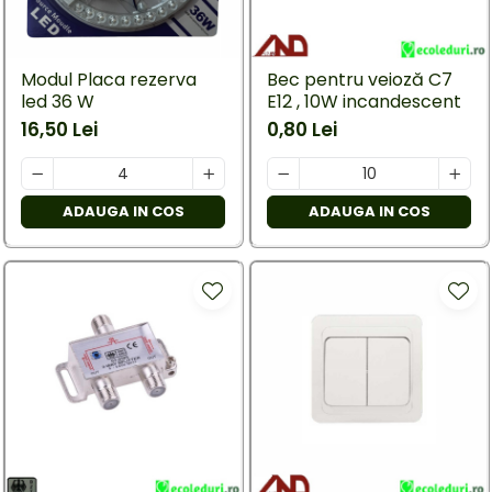
Modul Placa rezerva
Bec pentru veioză C7
led 36 W
E12 , 10W incandescent
16,50 Lei
0,80 Lei
ADAUGA IN COS
ADAUGA IN COS