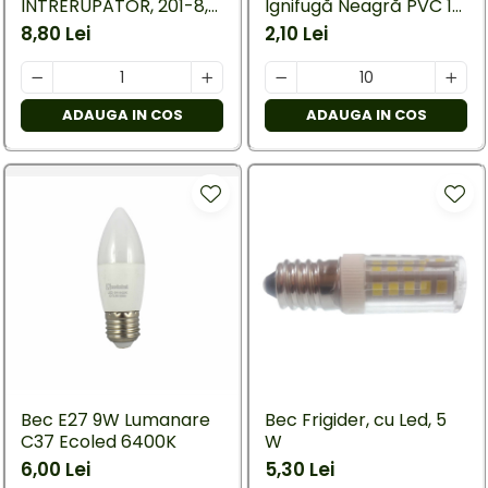
INTRERUPATOR, 201-8,
Ignifugă Neagră PVC 19
20 CM
mm × 20 m, 7 kV, 0,15
8,80 Lei
2,10 Lei
mm
ADAUGA IN COS
ADAUGA IN COS
Bec E27 9W Lumanare
Bec Frigider, cu Led, 5
C37 Ecoled 6400K
W
6,00 Lei
5,30 Lei