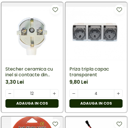
Stecher ceramica cu
Priza tripla capac
inel si contacte din
transparent
cupru
3,30 Lei
9,80 Lei
ADAUGA IN COS
ADAUGA IN COS