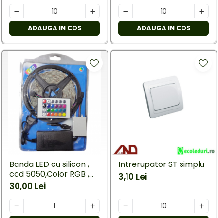
ADAUGA IN COS
ADAUGA IN COS
Banda LED cu silicon ,
Intrerupator ST simplu
cod 5050,Color RGB ,
3,10 Lei
cu telecomanda si
30,00 Lei
alimentator, lungime 5
M