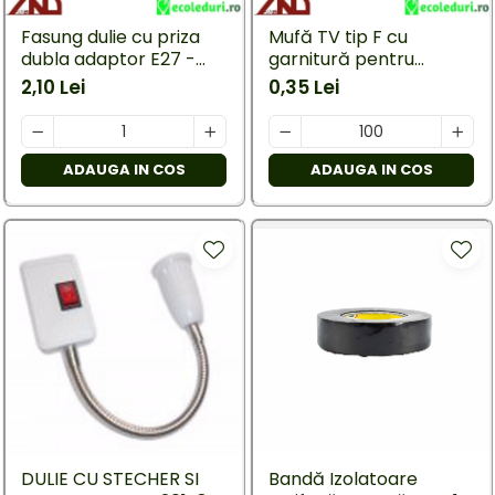
Mufe,Accesorii TV
exterior
Multimetru Digital
Fasung dulie cu priza
Mufă TV tip F cu
Lampi emergente
dubla adaptor E27 -
garnitură pentru
Prelungitoare/Derulatoare
Lustre
E27
splitter
2,10 Lei
0,35 Lei
Prize
Spoturi led pe sina
Starter/Droser
ADAUGA IN COS
ADAUGA IN COS
Triplu Stecher
Întrerupătoare/Comutatoare
Ştechere/Stecher adaptor
Ţeavă PVC
DULIE CU STECHER SI
Bandă Izolatoare