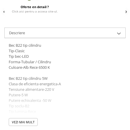
Oferte en detail ?
Click aici pentru a accesa site-ul.
Descriere
Bec B22 tip cilindru
Tip-Clasic
Tip bec-LED
Forma-Tubular / Cilindru
Culoare-Alb Rece 6500 K
Bec B22 tip cilindru 5W
Clasa de eficienta energetica-A
Tensiune alimentare-220 V
Putere-5 W
Putere echivalenta -50 W
Tip soclu-B2
Tip lumina-Rece
Temperatura culoare-6500 k
Flux luminos-500 lm
VEZI MAI MULT
Autonomie-30000 h