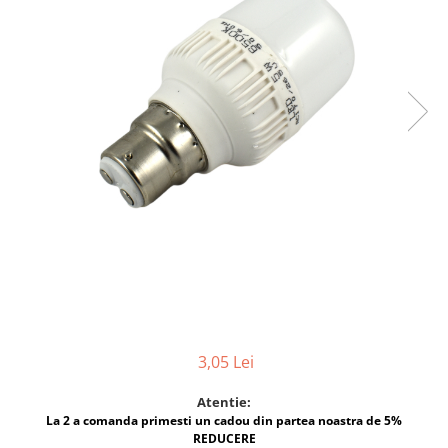
Multimetru Digital
Lampi emergente
Prelungitoare/Derulatoare
Lustre
Prize
Spoturi led pe sina
Starter/Droser
Triplu Stecher
Întrerupătoare/Comutatoare
Ştechere/Stecher adaptor
Ţeavă PVC
3,05 Lei
Atentie:
La 2 a comanda primesti un cadou din partea noastra de 5%
REDUCERE