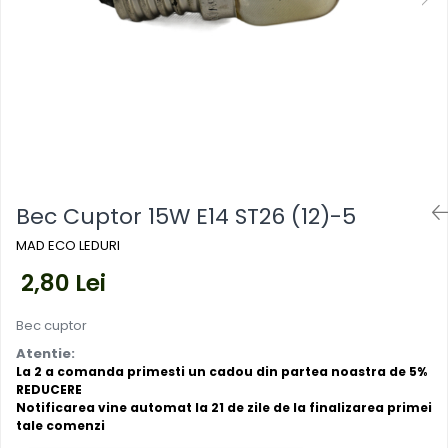
Mufe,Accesorii TV
exterior
Multimetru Digital
Lampi emergente
Prelungitoare/Derulatoare
Lustre
Prize
Spoturi led pe sina
Starter/Droser
Triplu Stecher
Întrerupătoare/Comutatoare
Bec Cuptor 15W E14 ST26 (12)-5
Ştechere/Stecher adaptor
MAD ECO LEDURI
Ţeavă PVC
2,80 Lei
Bec cuptor
Atentie:
La 2 a comanda primesti un cadou din partea noastra de 5%
REDUCERE
Notificarea vine automat la 21 de zile de la finalizarea primei
tale comenzi