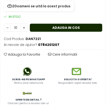
20
oameni se uită la acest produs
IN STOC
ADAUGA IN COS
Cod Produs:
DAN7221
Ai nevoie de ajutor?
0784201207
Adauga la Favorite
Cere informatii
SCRIE-NE PE WHATSAPP
SOLICITA O OFERTA!
Pentru orice nelamurire
Raspundem rapid nevoilor tale.
OFERTE EN DETAIL ?
Click aici pentru a accesa site-ul.