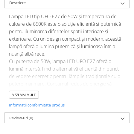
Descriere
Lampa LED tip UFO E27 de 50W și temperatura de 
culoare de 6500K este o soluție eficientă și puternică 
pentru iluminarea diferitelor spații interioare și 
exterioare. Cu un design compact și modern, această 
lampă oferă o lumină puternică și luminoasă într-o 
nuanță albă rece.
Cu puterea de 50W, lampa LED UFO E27 oferă o 
lumină intensă, fiind o alternativă eficientă din punct 
de vedere energetic pentru lămpile tradiționale cu o 
putere mai mare. Consumul redus de energie vă 
permite să economisiți costuri pe termen lung, fără a 
VEZI MAI MULT
compromite calitatea și luminozitatea iluminatului.
Informatii conformitate produs
Temperatura de culoare de 6500K produce o lumină 
albă rece, care este potrivită pentru spațiile în care se 
Review-uri
(0)
dorește o iluminare clară și vibrantă. Aceasta este 
ideală pentru iluminarea spațiilor comerciale, hale 