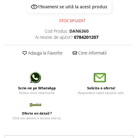
19
oameni se uită la acest produs
STOC EPUIZAT
Cod Produs:
DAN6360
Ai nevoie de ajutor?
0784201207
Adauga la Favorite
Cere informatii
Scrie-ne pe WhatsApp
Solicita o oferta!
Pentru orice nelamurire
Raspundem rapid nevoilor tale.
Oferte en detail ?
Click aici pentru a accesa site-ul.