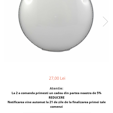
Multimetru Digital
Lampi emergente
Prelungitoare/Derulatoare
Lustre
Prize
Spoturi led pe sina
Starter/Droser
Triplu Stecher
Întrerupătoare/Comutatoare
Ştechere/Stecher adaptor
Ţeavă PVC
27,00 Lei
Atentie:
La 2 a comanda primesti un cadou din partea noastra de 5%
REDUCERE
Notificarea vine automat la 21 de zile de la finalizarea primei tale
comenzi