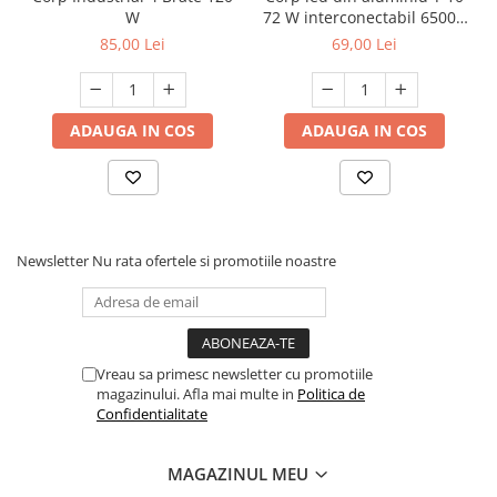
înaltă performanță.
W
72 W interconectabil 6500K
120 cm
85,00 Lei
69,00 Lei
ADAUGA IN COS
ADAUGA IN COS
Newsletter
Nu rata ofertele si promotiile noastre
Vreau sa primesc newsletter cu promotiile
magazinului. Afla mai multe in
Politica de
Confidentialitate
MAGAZINUL MEU