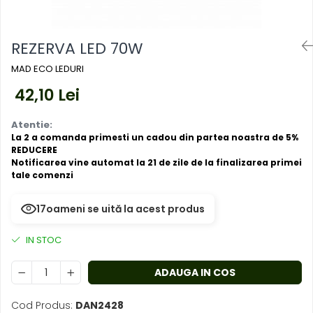
Mufe,Accesorii TV
exterior
Multimetru Digital
Lampi emergente
Prelungitoare/Derulatoare
REZERVA LED 70W
Lustre
Prize
MAD ECO LEDURI
Spoturi led pe sina
Starter/Droser
42,10 Lei
Triplu Stecher
Atentie:
La 2 a comanda primesti un cadou din partea noastra de 5%
Întrerupătoare/Comutatoare
REDUCERE
Notificarea vine automat la 21 de zile de la finalizarea primei
Ştechere/Stecher adaptor
tale comenzi
Ţeavă PVC
17
oameni se uită la acest produs
IN STOC
ADAUGA IN COS
Cod Produs:
DAN2428