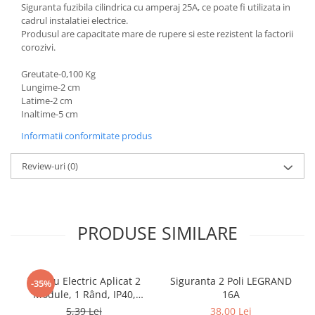
Siguranta fuzibila cilindrica cu amperaj 25A, ce poate fi utilizata in
cadrul instalatiei electrice.
Produsul are capacitate mare de rupere si este rezistent la factorii
corozivi.
Greutate-0,100 Kg
Lungime-2 cm
Latime-2 cm
Inaltime-5 cm
Informatii conformitate produs
Review-uri
(0)
PRODUSE SIMILARE
Tablou Electric Aplicat 2
Siguranta 2 Poli LEGRAND
-35%
Module, 1 Rând, IP40,
16A
Plastic Alb, engros
5,39 Lei
38,00 Lei