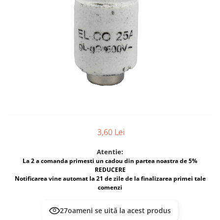
Multimetru Digital
Lampi emergente
Prelungitoare/Derulatoare
Lustre
Prize
Spoturi led pe sina
Starter/Droser
Triplu Stecher
Întrerupătoare/Comutatoare
Ştechere/Stecher adaptor
Ţeavă PVC
3,60 Lei
Atentie:
La 2 a comanda primesti un cadou din partea noastra de 5%
REDUCERE
Notificarea vine automat la 21 de zile de la finalizarea primei tale
comenzi
27
oameni se uită la acest produs