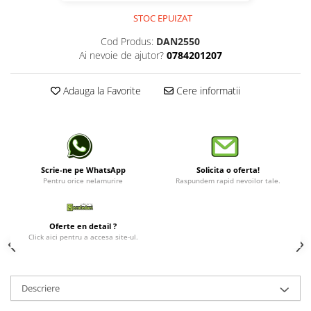
STOC EPUIZAT
Cod Produs:
DAN2550
Ai nevoie de ajutor?
0784201207
Adauga la Favorite
Cere informatii
Scrie-ne pe WhatsApp
Solicita o oferta!
Pentru orice nelamurire
Raspundem rapid nevoilor tale.
Oferte en detail ?
Click aici pentru a accesa site-ul.
Descriere