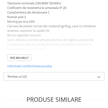
Tensiune nominala 230/400V 50/60Hz
Coeficient de rezistenta la umezeala IP 20
Caracteristica de declansare C
Numar poli 3
Montaj pe sina DIN
Carcasa de plastic turnat din material ignifug, care nu intretine
arderea, rezistent la razele UV
Borne reglabile mecanic
Sunt utilizate ca intreruptoare electrice de regim automat de
functionare, care au rol de protectie a circuitelor electrice la
suprasarcina si scurtcircuit
Sunt utilizate ca aparate de comutare si comanda a circuitelor
electrice
VEZI MAI MULT
Informatii conformitate produs
Greutate-0,350kg
Lungime-8cm
Latime-8cm
Review-uri
(0)
Inaltime-5cm
PRODUSE SIMILARE