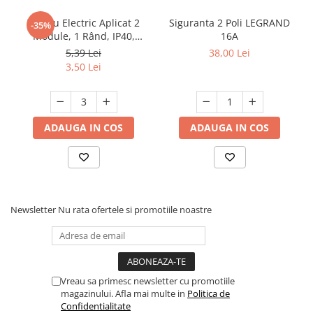
Tablou Electric Aplicat 2
Siguranta 2 Poli LEGRAND
-35%
Module, 1 Rând, IP40,
16A
Plastic Alb, engros
5,39 Lei
38,00 Lei
3,50 Lei
ADAUGA IN COS
ADAUGA IN COS
Newsletter
Nu rata ofertele si promotiile noastre
Vreau sa primesc newsletter cu promotiile
magazinului. Afla mai multe in
Politica de
Confidentialitate