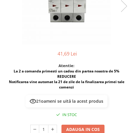
Multimetru Digital
Lampi emergente
Prelungitoare/Derulatoare
Lustre
Prize
Spoturi led pe sina
Starter/Droser
Triplu Stecher
Întrerupătoare/Comutatoare
41,69 Lei
Ştechere/Stecher adaptor
Atentie:
Ţeavă PVC
La 2 a comanda primesti un cadou din partea noastra de 5%
REDUCERE
Notificarea vine automat la 21 de zile de la finalizarea primei tale
comenzi
21
oameni se uită la acest produs
IN STOC
ADAUGA IN COS