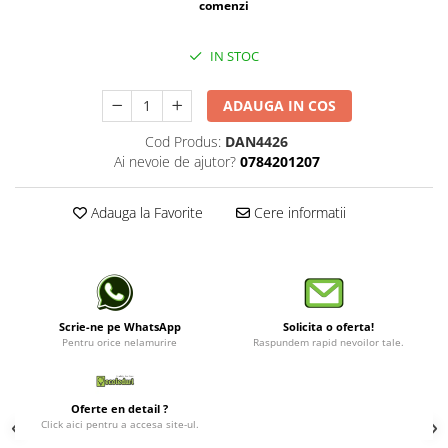
comenzi
Lustre
IN STOC
Spoturi led pe sina
ADAUGA IN COS
Aparataj şi accesorii
Alimentatoare/Drivere
Cod Produs:
DAN4426
Ai nevoie de ajutor?
0784201207
Bară alimentare nul
Cablu electric, canal cablu
Adauga la Favorite
Cere informatii
Cap prelungitor
Conectoare
electrice/Morsete/reglete
Copex
Scrie-ne pe WhatsApp
Solicita o oferta!
Cuple
Pentru orice nelamurire
Raspundem rapid nevoilor tale.
Doze
Dulii/Dulie adaptor
Oferte en detail ?
Click aici pentru a accesa site-ul.
Electrocasnice de mici dimensiuni