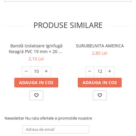
Sigurante Electrice
Scule utile / sonerii / rulete
PRODUSE SIMILARE
Adezivi si benzi adezive
Chei , clesti , patenti
Bandă Izolatoare Ignifugă
SURUBELNITA AMERICA
Cose / Coliere plastic
Neagră PVC 19 mm × 20 m,
2,80 Lei
7 kV, 0,15 mm
Pistoale de lipit si accesorii
2,10 Lei
Rulete
Scule si unelte de
ADAUGA IN COS
ADAUGA IN COS
taiat,accesorii pentru gaurit si
insurubat
Sonerii
Trepied
Ventilator
Newsletter
Nu rata ofertele si promotiile noastre
Lanterne