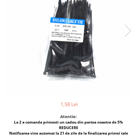
Lampi solare
Corpuri de iluminat
Spoturi LED
Corpuri Led - industriale
Aplice si Plafoniere Led
Proiectoare LED
Corpuri stradale
Lămpi portabile
Senzori de
miscare,crepuscular,dulii cu
senzor
Veioze/Lămpi/lampa de veghe
1,58 Lei
Aplice ,becuri si corpuri cu
senzor
Atentie:
Aplice de perete interior,
La 2 a comanda primesti un cadou din partea noastra de 5%
exterior
REDUCERE
Notificarea vine automat la 21 de zile de la finalizarea primei tale
Lampi emergente