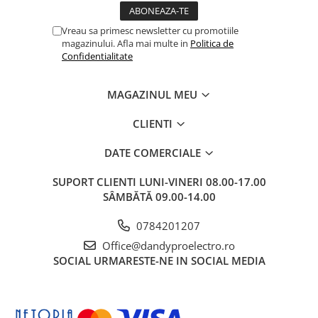
Accesorii camping
Conetica si conexiuni
Vreau sa primesc newsletter cu promotiile
Masina de facut gheata
magazinului. Afla mai multe in
Politica de
Confidentialitate
Produse grele si voluminoase
Promotii
MAGAZINUL MEU
CLIENTI
DATE COMERCIALE
SUPORT CLIENTI
LUNI-VINERI 08.00-17.00
SÂMBĂTĂ 09.00-14.00
0784201207
Office@dandyproelectro.ro
SOCIAL
URMARESTE-NE IN SOCIAL MEDIA