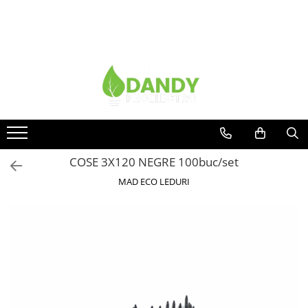
Toate Produsele
Surse de iluminat
Banda LED
Bec Color led
Bec incandescent (Clasic)
COSE 3X120 NEGRE 100buc/set
Becuri Led
MAD ECO LEDURI
Becuri & lampi led cu fasung
Ghirlande luminoase
Modul Led pentru aplica
Tub Neon Fluorescent (Clasic)
Tub Neon LED