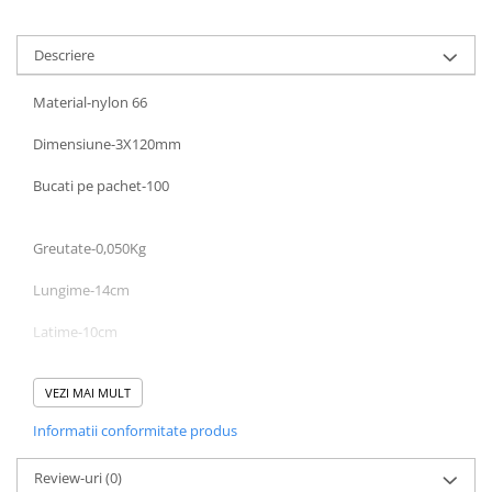
Mufe,Accesorii TV
Descriere
Multimetru Digital
Prelungitoare/Derulatoare
Material-nylon 66
Prize
Dimensiune-3X120mm
Starter/Droser
Bucati pe pachet-100
Triplu Stecher
Întrerupătoare/Comutatoare
Greutate-0,050Kg
Ştechere/Stecher adaptor
Lungime-14cm
Ţeavă PVC
Latime-10cm
Corpuri Led lineare
Inaltime-1cm
VEZI MAI MULT
Feronerie
Butuc yala,Broaste usa,Lacat
Informatii conformitate produs
Review-uri
(0)
Tablou si sigurante electrice