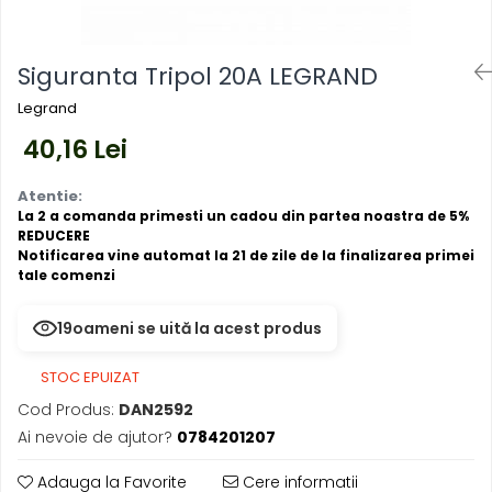
Mufe,Accesorii TV
exterior
Multimetru Digital
Lampi emergente
Prelungitoare/Derulatoare
Siguranta Tripol 20A LEGRAND
Lustre
Prize
Legrand
Spoturi led pe sina
Starter/Droser
40,16 Lei
Triplu Stecher
Atentie:
La 2 a comanda primesti un cadou din partea noastra de 5%
Întrerupătoare/Comutatoare
REDUCERE
Notificarea vine automat la 21 de zile de la finalizarea primei
Ştechere/Stecher adaptor
tale comenzi
Ţeavă PVC
19
oameni se uită la acest produs
STOC EPUIZAT
Cod Produs:
DAN2592
Ai nevoie de ajutor?
0784201207
Adauga la Favorite
Cere informatii