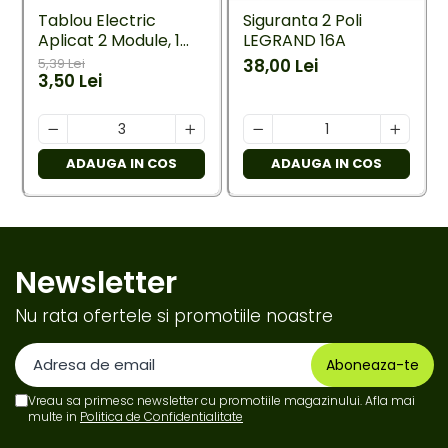
Tablou Electric
Siguranta 2 Poli
Aplicat 2 Module, 1
LEGRAND 16A
Rând, IP40, Plastic
5,39 Lei
38,00 Lei
Alb, engros
3,50 Lei
ADAUGA IN COS
ADAUGA IN COS
Newsletter
Nu rata ofertele si promotiile noastre
Vreau sa primesc newsletter cu promotiile magazinului. Afla mai
multe in
Politica de Confidentialitate